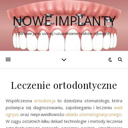
NOWE IMPLANTY
Zdrowie jamy ustnej i uzupełnianie braków zębowych
Leczenie ortodontyczne
Współczesna
ortodoncja
to dziedzina stomatologii, która
poświęca się diagnozowaniu, zapobieganiu i leczeniu
wad
zgryzu
oraz nieprawidłowości
układu stomatognatycznego
.
W ciągu ostatnich kilku dekad technologie i metody leczenia