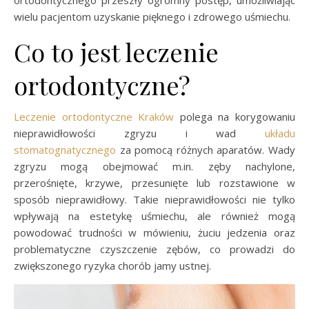
ortodontycznego przeszły ogromny postęp, umożliwiając
wielu pacjentom uzyskanie pięknego i zdrowego uśmiechu.
Co to jest leczenie
ortodontyczne?
Leczenie ortodontyczne Kraków
polega na korygowaniu
nieprawidłowości zgryzu i wad
układu
stomatognatycznego
za pomocą różnych aparatów. Wady
zgryzu mogą obejmować m.in. zęby nachylone,
przerośnięte, krzywe, przesunięte lub rozstawione w
sposób nieprawidłowy. Takie nieprawidłowości nie tylko
wpływają na estetykę uśmiechu, ale również mogą
powodować trudności w mówieniu, żuciu jedzenia oraz
problematyczne czyszczenie zębów, co prowadzi do
zwiększonego ryzyka chorób jamy ustnej.