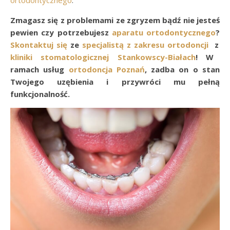
ortodontycznego
.
Zmagasz się z problemami ze zgryzem bądź nie jesteś
pewien czy potrzebujesz
aparatu ortodontycznego
?
Skontaktuj się
ze
specjalistą z zakresu ortodoncji
z
kliniki stomatologicznej Stankowscy-Białach
! W
ramach usług
ortodoncja Poznań
, zadba on o stan
Twojego uzębienia i przywróci mu pełną
funkcjonalność.